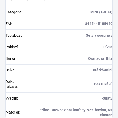
Kategorie
:
MINI (1-8 let)
EAN
:
8445445185950
Typ zboží
:
Sety a soupravy
Pohlaví
:
Dívka
Barva
:
Oranžová, Bílá
Délka
:
Krátká/mini
Délka
Bez rukávů
rukávu
:
Výstřih
:
Kulatý
triko: 100% bavlna/ kraťasy: 95% bavlna, 5%
Materiál
:
elastan