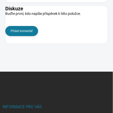
Diskuze
Buďte první, kdo napíše příspěvek k této položce.
Přidat komentář
Z
á
p
a
t
í
INFORMACE PRO VÁS