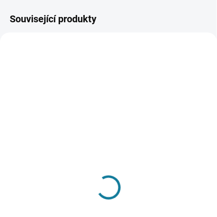
Související produkty
SKLADEM
SKLADEM
Dívčí set trička a šortek
Dívčí set trička a šortek
Mayoral
Mayoral
631 Kč
631 Kč