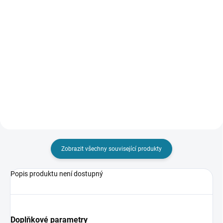
Detail
Detail
Nejste si jisti, jakou velikost
Nejste si jisti, jakou velikost
zvolit? Podívejte se do naší
zvolit? Podívejte se do naší
přehledné tabulky velikostí.
přehledné tabulky velikostí.
Zobrazit všechny související produkty
Popis produktu není dostupný
Doplňkové parametry