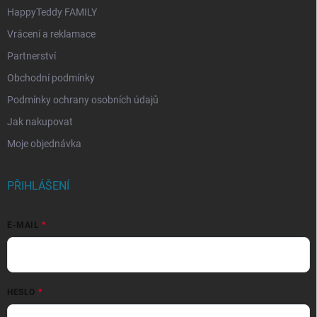
HappyTeddy FAMILY
Vrácení a reklamace
Partnerství
Obchodní podmínky
Podmínky ochrany osobních údajů
Jak nakupovat
Moje objednávka
PŘIHLÁŠENÍ
E-MAIL
HESLO