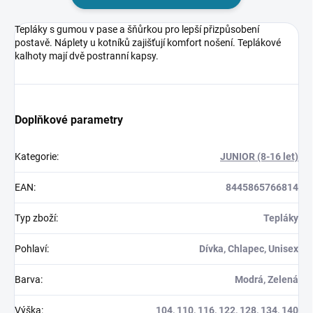
Tepláky s gumou v pase a šňůrkou pro lepší přizpůsobení
postavě. Náplety u kotníků zajišťují komfort nošení. Teplákové
kalhoty mají dvě postranní kapsy.
Doplňkové parametry
Kategorie
:
JUNIOR (8-16 let)
EAN
:
8445865766814
Typ zboží
:
Tepláky
Pohlaví
:
Dívka, Chlapec, Unisex
Barva
:
Modrá, Zelená
Výška
:
104, 110, 116, 122, 128, 134, 140