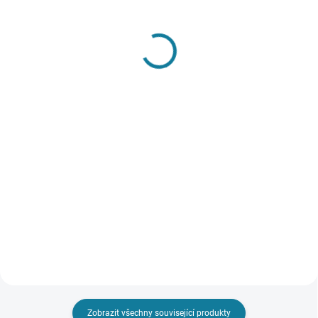
SKLADEM
SKLADEM
Chlapecká zimní bunda s
Dívčí triko s dlouhým
odepínací kapucí
rukávem Mayoral
Mayoral
422 Kč
1 556 Kč
Detail
Detail
Dívčí triko s dlouhým rukávem
Mayoral Nejste si jisti, jakou
Chlapecká prošívaná bunda s
velikost zvolit? Podívejte se do
odepínací kapucí. Chlapecká
naší přehledné tabulky velikostí.
bunda má tři kapsy na přední
straně oděvu a náplety na
rukávech. Zapínání na zip a
patentky. Nejste si jisti, jakou...
Zobrazit všechny související produkty