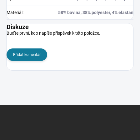
Materiál
:
58% bavlna, 38% polyester, 4% elastan
Diskuze
Buďte první, kdo napíše příspěvek k této položce.
Přidat komentář
Z
á
p
a
t