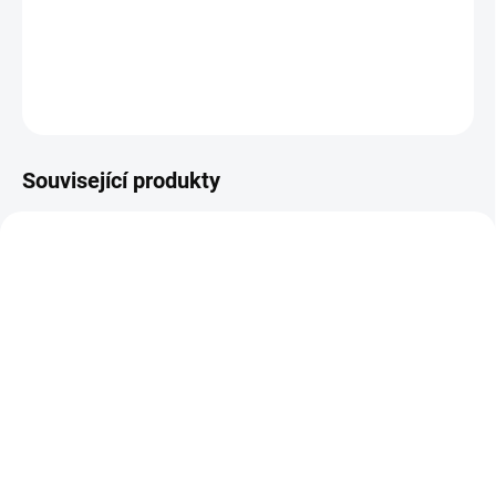
tabulky velikostí.
DETAILNÍ INFORMACE
ZEPTAT SE
Související produkty