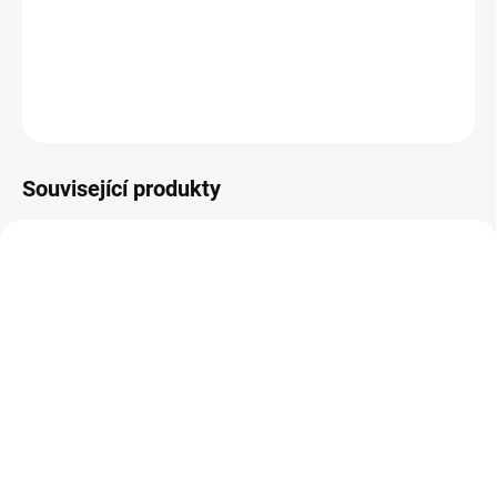
tabulky velikostí.
DETAILNÍ INFORMACE
ZEPTAT SE
Související produkty