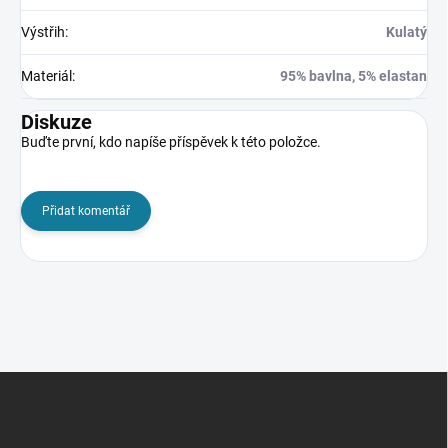
Výstřih
:
Kulatý
Materiál
:
95% bavlna, 5% elastan
Diskuze
Buďte první, kdo napíše příspěvek k této položce.
Přidat komentář
Z
á
p
a