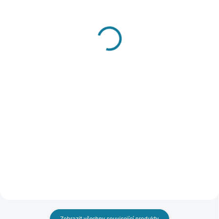
SKLADEM
SKLADEM
Dívčí triko s ozdobnými
Dívčí dlouhé triko s
rukávy Mayoral
nabíranými rukávy
Mayoral
390 Kč
417 Kč
Detail
Detail
Dívčí tričko s dlouhým rukávem.
Řasení ve spodní části rukávu.
Dívčí tričko s dlouhým rukávem a
Zapínání na skryté patentky, který
stojáčkem. Tričko má zdobené
umožní oděv snadno oblékat.
rukávy. Zapínání na patentky na
Produkt obsahuje udržitelnou
zádech. Produkt obsahuje
bavlnu. Nejste si...
udržitelnou bavlnu. Nejste si jisti,
jakou velikost...
Zobrazit všechny související produkty