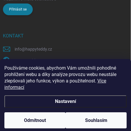
Přihlásit se
KONTAKT
info
@
happyteddy.cz
HappyTeddy
Používáme cookies, abychom Vám umožnili pohodlné
happyteddy.cz
prohlížení webu a díky analýze provozu webu neustále
zlepšovali jeho funkce, výkon a použitelnost.
Více
informací
Nastavení
Copyright 2026
HappyTeddy
. Všechna práva vyhrazena.
Odmítnout
Souhlasím
Vytvořil Shoptet