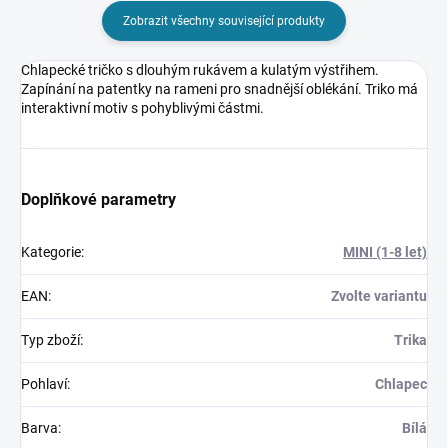
Zobrazit všechny související produkty
Chlapecké tričko s dlouhým rukávem a kulatým výstřihem.
Zapínání na patentky na rameni pro snadnější oblékání. Triko má
interaktivní motiv s pohyblivými částmi.
Doplňkové parametry
Kategorie
:
MINI (1-8 let)
EAN
:
Zvolte variantu
Typ zboží
:
Trika
Pohlaví
:
Chlapec
Barva
:
Bílá