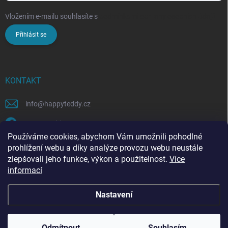
Vložením e-mailu souhlasíte s
podmínkami ochrany osobních údajů
Přihlásit se
KONTAKT
info
@
happyteddy.cz
HappyTeddy
Používáme cookies, abychom Vám umožnili pohodlné
happyteddy.cz
prohlížení webu a díky analýze provozu webu neustále
zlepšovali jeho funkce, výkon a použitelnost.
Více
informací
Nastavení
Copyright 2026
HappyTeddy
. Všechna práva vyhrazena.
Odmítnout
Souhlasím