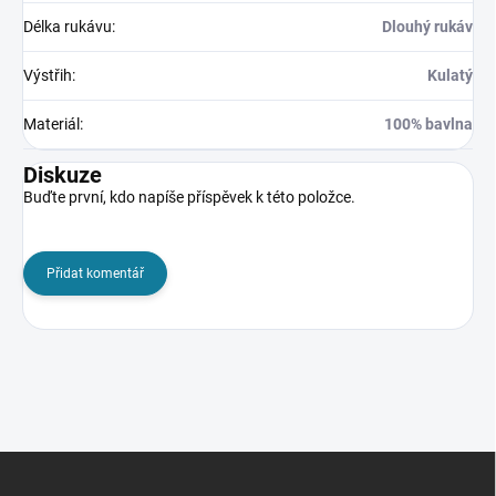
Délka rukávu
:
Dlouhý rukáv
Výstřih
:
Kulatý
Materiál
:
100% bavlna
Diskuze
Buďte první, kdo napíše příspěvek k této položce.
Přidat komentář
Z
á