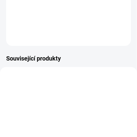
Nejste si jisti, jakou velikost zvolit? Podívejte se do naší přehledné
tabulky velikostí.
DETAILNÍ INFORMACE
ZEPTAT SE
Související produkty