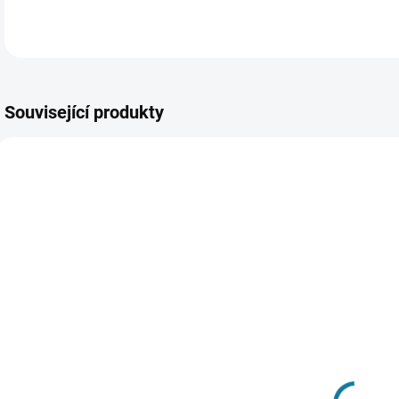
Související produkty
NOV
JAR
SKLADEM
SKLADEM
Dívčí
Chlapecká
prošívaná
lehká vesta