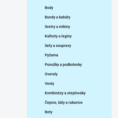
p
Body
a
n
Bundy a kabáty
e
Svetry a mikiny
l
Kalhoty a legíny
Sety a soupravy
Pyžama
Ponožky a podkolenky
Overaly
Vesty
Kombinézy a oteplováky
Čepice, šály a rukavice
Boty