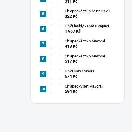
ponožek Mayoral
311 Kč
Chlapecké triko bez rukávů
Mayoral
322 Kč
Dívčí lesklý kabát s kapucí
Mayoral
1 967 Kč
Chlapecké triko Mayoral
413 Kč
Chlapecké triko Mayoral
517 Kč
Dívčí šaty Mayoral
674 Kč
Chlapecký set Mayoral
594 Kč