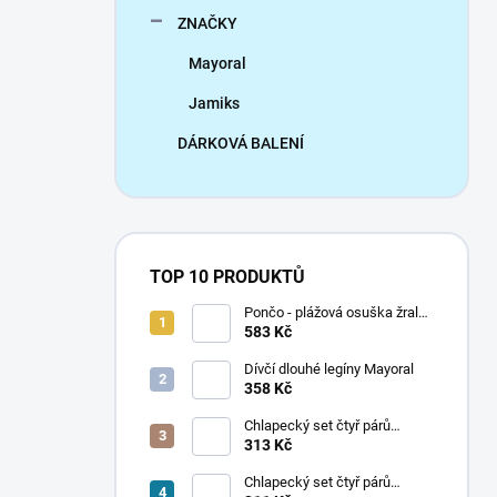
ZNAČKY
Mayoral
Jamiks
DÁRKOVÁ BALENÍ
TOP 10 PRODUKTŮ
Pončo - plážová osuška žralok
Mayoral
583 Kč
Dívčí dlouhé legíny Mayoral
358 Kč
Chlapecký set čtyř párů
ponožek Mayoral
313 Kč
Chlapecký set čtyř párů