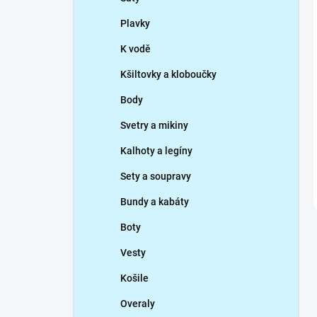
Plavky
K vodě
Kšiltovky a kloboučky
Body
Svetry a mikiny
Kalhoty a legíny
Sety a soupravy
Bundy a kabáty
Boty
Vesty
Košile
Overaly