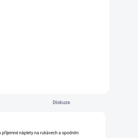
Mayoral
778 Kč
Detail
hlapecká
aseballová mikina
ayoral se
apínáním na zip.
ukávy a spodní
kraj zakončeny
ohodlným
lastickým lemem.
ejste si jisti, jakou
Diskuze
elikost zvolit?
odívejte se do...
á příjemné náplety na rukávech a spodním