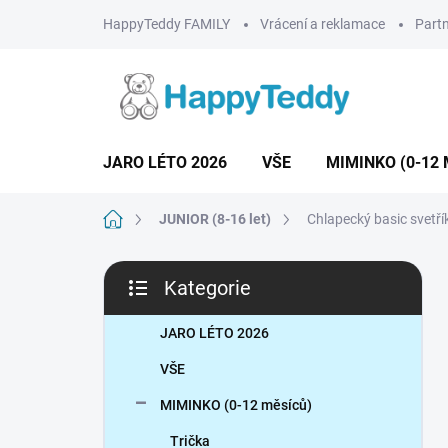
Přejít
HappyTeddy FAMILY
Vrácení a reklamace
Partn
na
obsah
JARO LÉTO 2026
VŠE
MIMINKO (0-12 
Domů
JUNIOR (8-16 let)
Chlapecký basic svetří
P
Kategorie
o
Přeskočit
s
kategorie
t
JARO LÉTO 2026
r
VŠE
a
n
MIMINKO (0-12 měsíců)
n
Trička
í