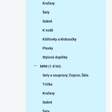
Kraťasy
Šaty
Sukně
K vodě
Kšiltovky a kloboučky
Plavky
Stylové doplňky
MINI (1-8 let)
Sety a soupravy; Čepice; Šála
Trička
Kraťasy
Sukně
Šaty