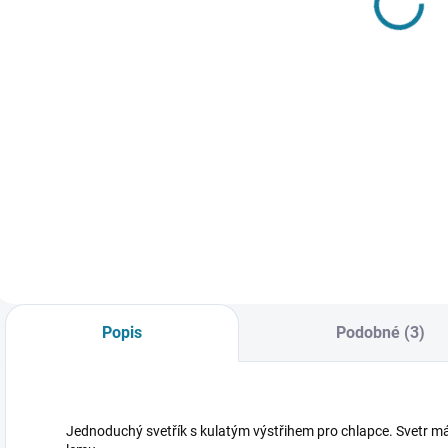
bunda Mayoral
Mayoral
948 Kč
948 Kč
Detail
Detail
Dívčí prošívaná
Chlapecká vesta
C
bunda s kapucí
bez rukávů. Přední
b
Mayoral Nejste si
středové zapínání
M
jisti, jakou velikost
na zip. Funkční
z
zvolit? Podívejte se
kapsy na přední
R
do naší přehledné
straně. Nejste si
o
tabulky velikostí.
jisti, jakou velikost
p
zvolit? Podívejte se
e
do naší přehledné
N
Popis
Podobné (3)
tabulky...
v
P
Jednoduchý svetřík s kulatým výstřihem pro chlapce. Svetr m