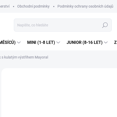
erství
Obchodní podmínky
Podmínky ochrany osobních údajů
Hledat
MĚSÍCŮ)
MINI (1-8 LET)
JUNIOR (8-16 LET)
Z
k s kulatým výstřihem Mayoral
1 hodnocení
Podrobnosti hodnocení
ZNAČKA:
MA
Dop
6
Měr
ZVO
cena
VEL