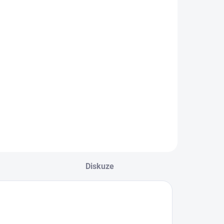
594 Kč
Detail
hlapecký set dvou
riček Mayoral s
rátkým rukávem.
odel z prémiové
io bavlny. Kulatý
lasický výstřih.
odel s potiskem.
ejste si jisti, jakou
elikost zvolit?
odívejte se...
Diskuze