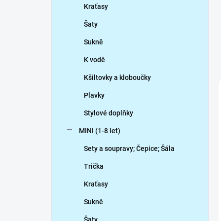
Kraťasy
Šaty
Sukně
K vodě
Kšiltovky a kloboučky
Plavky
Stylové doplňky
MINI (1-8 let)
Sety a soupravy; Čepice; Šála
Trička
Kraťasy
Sukně
Šaty