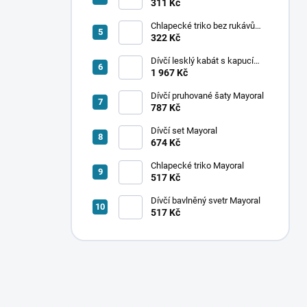
ponožek Mayoral
311 Kč
Chlapecké triko bez rukávů
Mayoral
322 Kč
Dívčí lesklý kabát s kapucí
Mayoral
1 967 Kč
Dívčí pruhované šaty Mayoral
787 Kč
Dívčí set Mayoral
674 Kč
Chlapecké triko Mayoral
517 Kč
Dívčí bavlněný svetr Mayoral
517 Kč