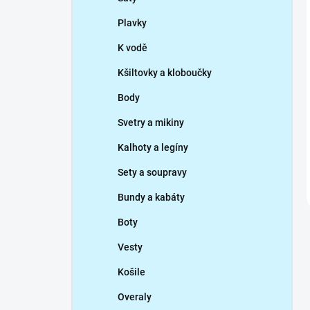
Plavky
K vodě
Kšiltovky a kloboučky
Body
Svetry a mikiny
Kalhoty a legíny
Sety a soupravy
Bundy a kabáty
Boty
Vesty
Košile
Overaly