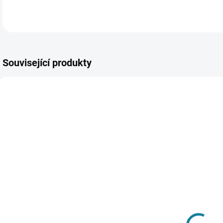
Související produkty
NOV
JAR
SKLADEM
SKLADEM
Dívčí bikini
Chlapecké
C
Mayoral
triko
t