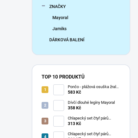
ZNAČKY
Mayoral
Jamiks
DÁRKOVÁ BALENÍ
TOP 10 PRODUKTŮ
Pončo - plážová osuška žralok
Mayoral
583 Kč
Dívčí dlouhé legíny Mayoral
358 Kč
Chlapecký set čtyř párů
ponožek Mayoral
313 Kč
Chlapecký set čtyř párů