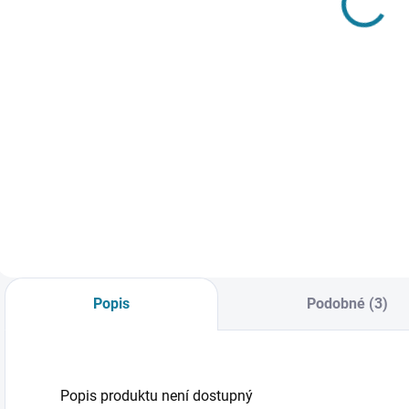
holographic
647 Kč
Mayoral
406 Kč
Detail
Detail
Dívčí dvoudílné
C
plavky. Asymetrický
t
Triko s krátkým
horní díl. Spodní díl
k
rukávem a kulatým
na stahovací
M
výstřihem. Na
šňůrku. Nejste si
b
tričku holografický
jisti, jakou velikost
k
potisk. Tričko je ze
zvolit? Podívejte se
M
100% udržitelné
do naší přehledné
N
bavlny. Nejste si
tabulky velikostí.
v
jisti, jakou velikost
P
zvolit? Podívejte se
Popis
Podobné (3)
do naší...
Popis produktu není dostupný