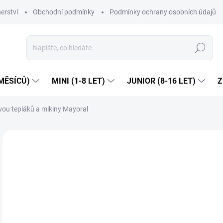
erství
Obchodní podmínky
Podmínky ochrany osobních údajů
Hledat
MĚSÍCŮ)
MINI (1-8 LET)
JUNIOR (8-16 LET)
Z
ou tepláků a mikiny Mayoral
2 hodnocení
Podrobnosti hodnocení
ZNAČKA:
MA
Dop
1 
Měr
ZVO
cena
VEL