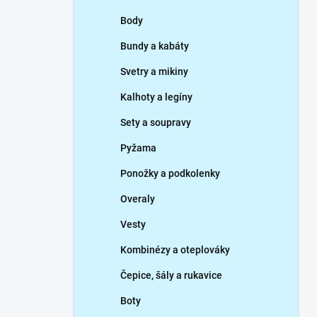
p
Body
a
n
Bundy a kabáty
e
Svetry a mikiny
l
Kalhoty a legíny
Sety a soupravy
Pyžama
Ponožky a podkolenky
Overaly
Vesty
Kombinézy a oteplováky
Čepice, šály a rukavice
Boty