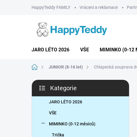
Přejít
HappyTeddy FAMILY
Vrácení a reklamace
Partn
na
obsah
JARO LÉTO 2026
VŠE
MIMINKO (0-12 
Domů
JUNIOR (8-16 let)
Chlapecká souprava dv
P
Kategorie
o
Přeskočit
s
kategorie
t
JARO LÉTO 2026
r
VŠE
a
n
MIMINKO (0-12 měsíců)
n
Trička
í