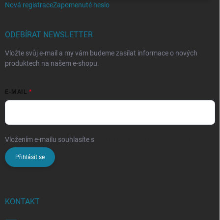
Nová registrace
Zapomenuté heslo
ODEBÍRAT NEWSLETTER
Vložte svůj e-mail a my vám budeme zasílat informace o nových
produktech na našem e-shopu.
E-MAIL
Vložením e-mailu souhlasíte s
podmínkami ochrany osobních údajů
Přihlásit se
KONTAKT