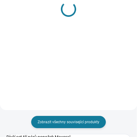
SKLADEM
SKLADEM
Chlapecké triko s
Chlapecké triko s
krátkým rukávem a
dlouhým rukávem
kapsičkou Mayoral
Mayoral
329 Kč
340 Kč
Detail
Detail
Chlapecké tričko s krátkým
Chlapecké triko s dlouhým
rukávem a kulatým výstřihem s
rukávem, zapínáním na knoflíčky
kapsičkou. Letní potisk lodiček.
pro pohodlné oblékání a
Tričko ze 100% udržitelné bavlny.
potiskem Mayoral Nejste si jisti,
Nejste si jisti, jakou velikost
jakou velikost zvolit? Podívejte se
zvolit? Podívejte se...
do naší přehledné tabulky...
Zobrazit všechny související produkty
Dívčí set tří párů ponožek Mayoral