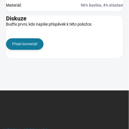
Materiál
:
96% bavlna, 4% elastan
Diskuze
Buďte první, kdo napíše příspěvek k této položce.
Přidat komentář
Z
á
p
a
t
í