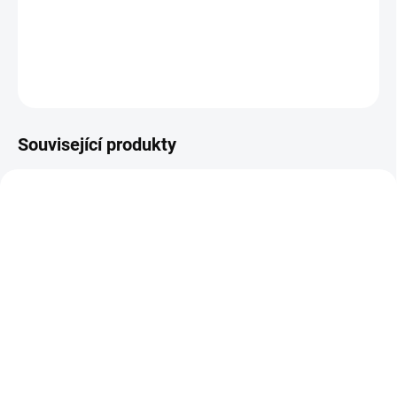
tabulky velikostí.
DETAILNÍ INFORMACE
ZEPTAT SE
Související produkty