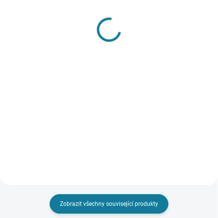
SKLADEM
SKLADEM
Kšiltovka s motivem
Dívčí triko s dlouhým
dinosaura Mayoral
rukávem Mayoral
329 Kč
422 Kč
Detail
Detail
Kšiltovka pro naše nejmenší.
Dívčí triko Mayoral se zapínáním
Nášivka roztomilého dinosaura.
na knoflíčky, zdobným rolákem s
Nejste si jisti, jakou velikost
dlouhým rukávem. Roztomilá
zvolit? Podívejte se do naší
dětská aplikace, která potěší vaše
přehledné tabulky velikostí.
malé parádnice. Nejste si jisti,
jakou velikost...
Zobrazit všechny související produkty