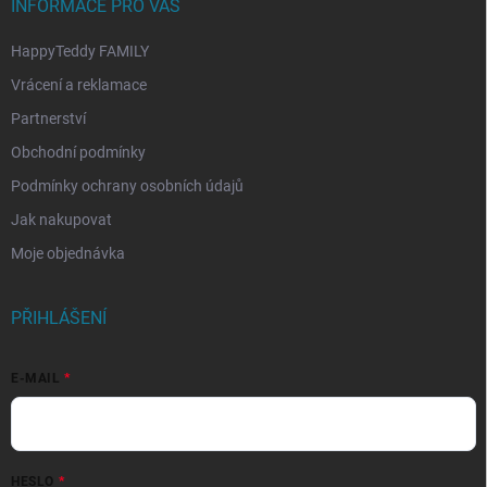
INFORMACE PRO VÁS
HappyTeddy FAMILY
Vrácení a reklamace
Partnerství
Obchodní podmínky
Podmínky ochrany osobních údajů
Jak nakupovat
Moje objednávka
PŘIHLÁŠENÍ
E-MAIL
HESLO