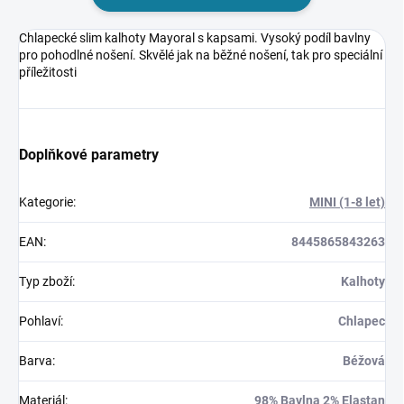
Chlapecké slim kalhoty Mayoral s kapsami. Vysoký podíl bavlny
pro pohodlné nošení. Skvělé jak na běžné nošení, tak pro speciální
příležitosti
Doplňkové parametry
Kategorie
:
MINI (1-8 let)
EAN
:
8445865843263
Typ zboží
:
Kalhoty
Pohlaví
:
Chlapec
Barva
:
Béžová
Materiál
:
98% Bavlna 2% Elastan