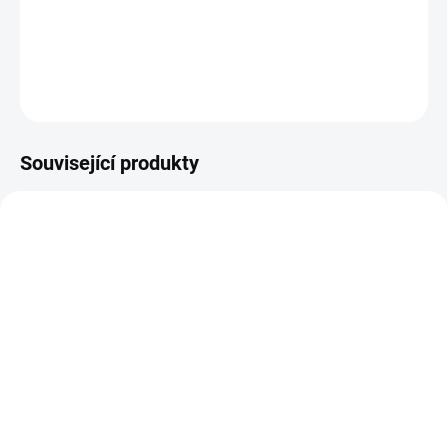
tabulky velikostí.
DETAILNÍ INFORMACE
ZEPTAT SE
Související produkty