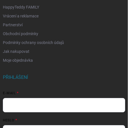
HappyTeddy FAMILY
Vrácení a reklamace
Partnerství
Obchodní podmínky
Podmínky ochrany osobních údajů
Jak nakupovat
Moje objednávka
PŘIHLÁŠENÍ
E-MAIL
HESLO