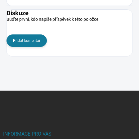
Diskuze
Buďte první, kdo napíše příspěvek k této položce.
Přidat komentář
Z
á
p
a
t
í
INFORMACE PRO VÁS