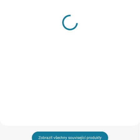
SKLADEM
SKLADEM
Kšiltovka Mayoral
Chlapecké plavky s
oboustranným
254 Kč
kloboučkem Mayoral
Detail
508 Kč
Nejste si jisti, jakou velikost
Detail
zvolit? Podívejte se do naší
přehledné tabulky velikostí.
Chlapecké plavky s
oboustranným kloboučkem. V
pase je elastická guma se
stahovací šňůrkou. Hravý potisk
se safari tématikou. Nejste si jisti,
jakou velikost zvolit? Podívejte
se...
Zobrazit všechny související produkty