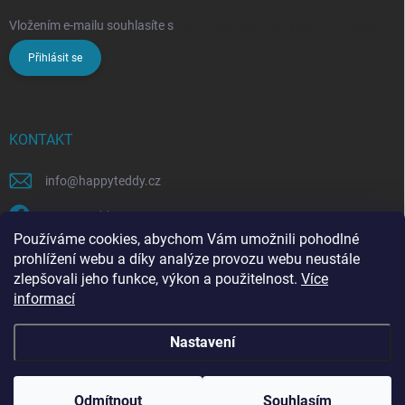
Vložením e-mailu souhlasíte s
podmínkami ochrany osobních údajů
Přihlásit se
KONTAKT
info
@
happyteddy.cz
HappyTeddy
Používáme cookies, abychom Vám umožnili pohodlné
happyteddy.cz
prohlížení webu a díky analýze provozu webu neustále
zlepšovali jeho funkce, výkon a použitelnost.
Více
informací
Nastavení
Copyright 2026
HappyTeddy
. Všechna práva vyhrazena.
Odmítnout
Souhlasím