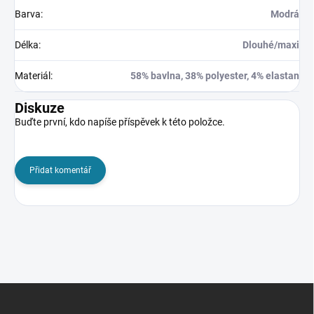
Barva
:
Modrá
Délka
:
Dlouhé/maxi
Materiál
:
58% bavlna, 38% polyester, 4% elastan
Diskuze
Buďte první, kdo napíše příspěvek k této položce.
Přidat komentář
Z
á