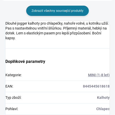
Zobrazit všechny související produkty
Dlouhé jogger kalhoty pro chlapečky, nahoře volné, u kotníku užší.
Pas s nastavitelnou vnitřní šňůrkou. Příjemný materiál, hebký na
dotek. Lem s elastickým pasem pro lepší přizpůsobení. Boční
kapsy.
Doplňkové parametry
Kategorie
:
MINI (1-8 let)
EAN
:
8445445618618
Typ zboží
:
Kalhoty
Pohlaví
:
Chlapec