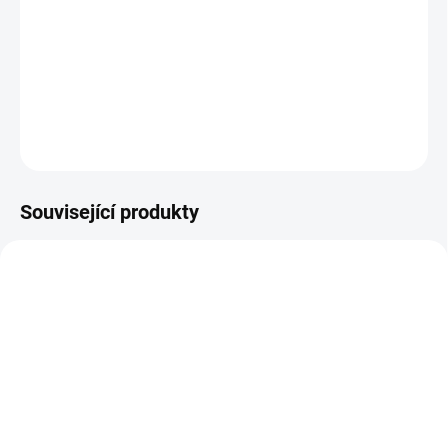
Nejste si jisti, jakou velikost zvolit? Podívejte se do naší přehledné
tabulky velikostí.
DETAILNÍ INFORMACE
ZEPTAT SE
Související produkty
NOVINKA
JARO/LÉTO 2026