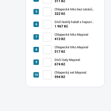
ponožek Mayoral
311 Kč
Chlapecké triko bez rukávů
Mayoral
322 Kč
Dívčí lesklý kabát s kapucí
Mayoral
1 967 Kč
Chlapecké triko Mayoral
413 Kč
Chlapecké triko Mayoral
517 Kč
Dívčí šaty Mayoral
674 Kč
Chlapecký set Mayoral
594 Kč