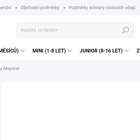
erství
Obchodní podmínky
Podmínky ochrany osobních údajů
Hledat
MĚSÍCŮ)
MINI (1-8 LET)
JUNIOR (8-16 LET)
Z
ny Mayoral
1 hodnocení
Podrobnosti hodnocení
ZNAČKA:
MA
Dop
8
Měr
ZVO
cena
VEL