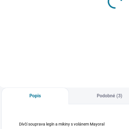
kulatým
rukávem
výstřihem
Mayoral
483 Kč
252 Kč
Mayoral
Detail
Detail
D
M
Chlapecký svetr z
Nejste si jisti, jakou
p
prémiové bavlny s
velikost zvolit?
m
kulatým výstřihem.
Podívejte se do naší
v
U krku na knoflíčky
přehledné tabulky
b
pro snažší
velikostí. U větších
k
oblékaní. Nejste si
velikostí (od 4 do
Á
jisti, jakou velikost
18 měsíců) je
s
zvolit? Podívejte se
zavinovací zapínání
v
do naší přehledné
nahrazeno
Popis
Podobné (3)
P
tabulky...
zapínáním...
Dívčí souprava legín a mikiny s volánem Mayoral