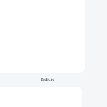
674 Kč
Detail
ívčí šaty Mayoral.
odel z extrémně
říjemného
ateriálu s
ysokým podílem
io bavlny. Klasický
ulatý výstřih.
čkový střih. Nejste
i jisti, jakou
elikost zvolit?
Diskuze
odívejte...