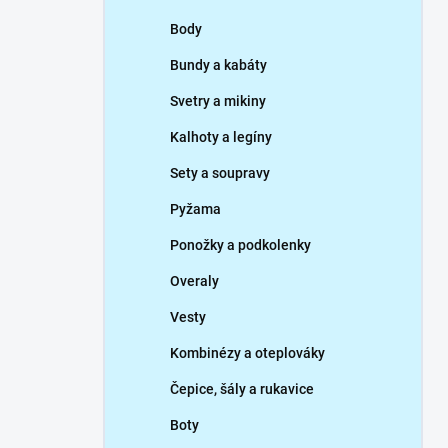
p
Body
a
n
Bundy a kabáty
e
Svetry a mikiny
l
Kalhoty a legíny
Sety a soupravy
Pyžama
Ponožky a podkolenky
Overaly
Vesty
Kombinézy a oteplováky
Čepice, šály a rukavice
Boty