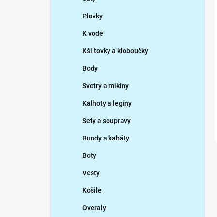
Plavky
K vodě
Kšiltovky a kloboučky
Body
Svetry a mikiny
Kalhoty a legíny
Sety a soupravy
Bundy a kabáty
Boty
Vesty
Košile
Overaly