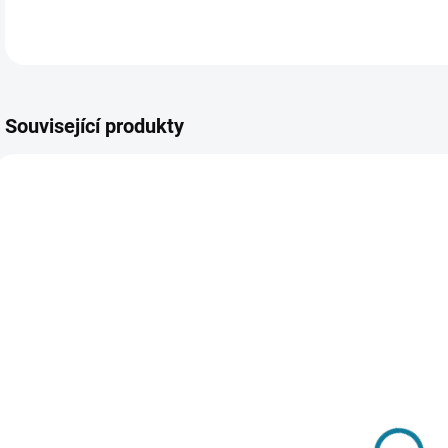
Související produkty
NOV
JAR
SKLADEM
SKLADEM
Chlapecký
Dívčí body s
D
svetr s
krátkým