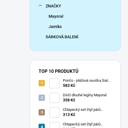
ZNAČKY
Mayoral
Jamiks
DÁRKOVÁ BALENÍ
TOP 10 PRODUKTŮ
Pončo - plážová osuška žralok
Mayoral
583 Kč
Dívčí dlouhé legíny Mayoral
358 Kč
Chlapecký set čtyř párů
ponožek Mayoral
313 Kč
Chlapecký set čtyř párů