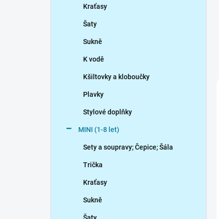
Kraťasy
Šaty
Sukně
K vodě
Kšiltovky a kloboučky
Plavky
Stylové doplňky
MINI (1-8 let)
Sety a soupravy; Čepice; Šála
Trička
Kraťasy
Sukně
Šaty