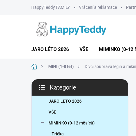
Přejít
HappyTeddy FAMILY
Vrácení a reklamace
Partn
na
obsah
JARO LÉTO 2026
VŠE
MIMINKO (0-12 
Domů
MINI (1-8 let)
Dívčí souprava legín a miki
P
Kategorie
o
Přeskočit
s
kategorie
t
JARO LÉTO 2026
r
VŠE
a
n
MIMINKO (0-12 měsíců)
n
Trička
í