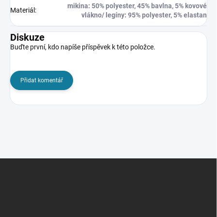
mikina: 50% polyester, 45% bavlna, 5% kovové
Materiál
:
vlákno/ legíny: 95% polyester, 5% elastan
Diskuze
Buďte první, kdo napíše příspěvek k této položce.
Přidat komentář
Z
á
p
a
t
í