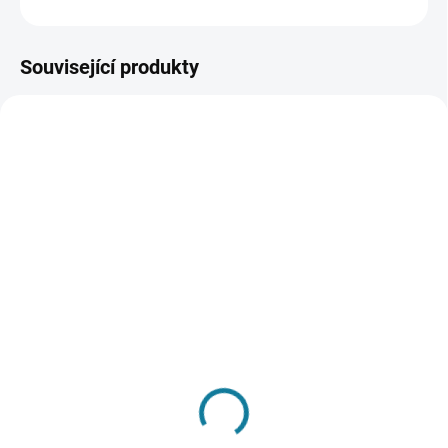
ZEPTAT SE
Související produkty
SKLADEM
SKLADEM
Dívčí jednodílné plavky
Chlapecká lehká vesta
Mayoral
Mayoral