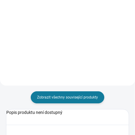
585 Kč
948 Kč
Detail
Detail
Dívčí jednodílné plavky s
Chlapecká vesta bez rukávů.
roztomilým vzorem zmrzlinek.
Přední středové zapínání na zip.
Volánek v horní části. Nejste si
Funkční kapsy na přední straně.
jisti, jakou velikost zvolit?
Nejste si jisti, jakou velikost
Podívejte se do naší přehledné
zvolit? Podívejte se do naší
tabulky velikostí.
přehledné tabulky...
Zobrazit všechny související produkty
Popis produktu není dostupný