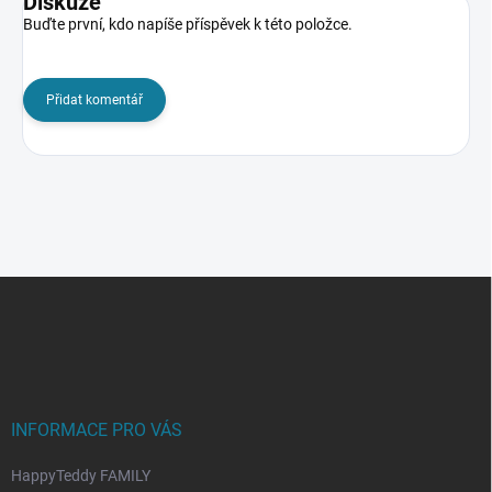
Diskuze
Buďte první, kdo napíše příspěvek k této položce.
Přidat komentář
Z
á
p
a
t
í
INFORMACE PRO VÁS
HappyTeddy FAMILY