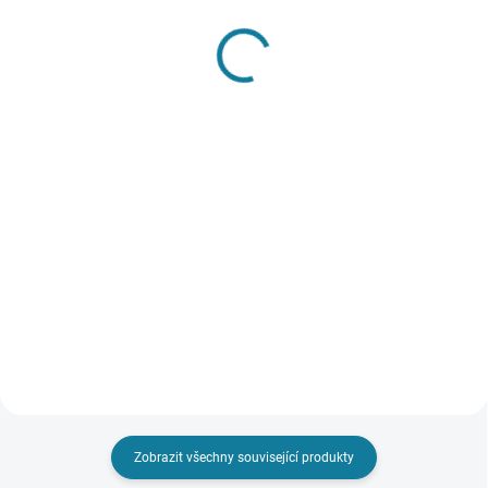
SKLADEM
SKLADEM
Chlapecký pletený overal
Chlapecký overal s
s kapucí Mayoral
potiskem a límečkem
Mayoral
1 391 Kč
735 Kč
Detail
Detail
Pletený overal s kapucí pro malé
chlapečky. Kapuce má kožíšek.
Overal s dlouhým rukávem a
Přední středové zapínání na
límečkem pro chlapce. Zapínání
skrytý zip. Overal má dekorativní
na patentky v rozkroku pro
knoflíky. Nejste si jisti, jakou
snadnější oblékání. Vzadu
velikost zvolit?...
zapínání na zip. Obsahuje
udržitelnou bavlnu. Nejste si
jisti,...
Zobrazit všechny související produkty