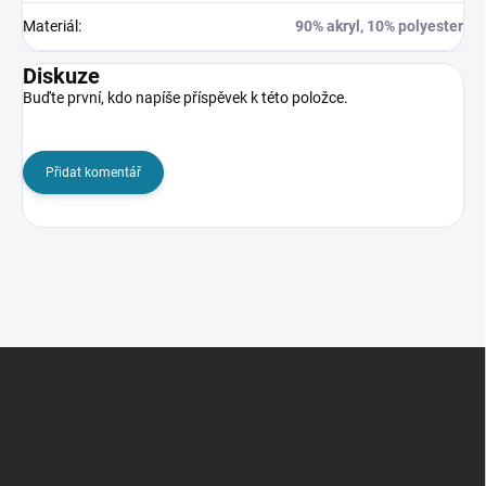
Materiál
:
90% akryl, 10% polyester
Diskuze
Buďte první, kdo napíše příspěvek k této položce.
Přidat komentář
Z
á
p
a
t
í