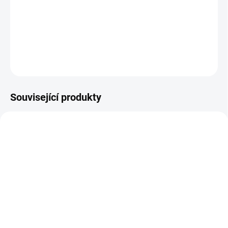
Nejste si jisti, jakou velikost zvolit? Podívejte se do naší přehledné
tabulky velikostí.
DETAILNÍ INFORMACE
ZEPTAT SE
Související produkty