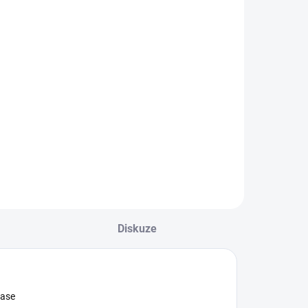
souprava
Mayoral
1 132 Kč
Detail
hlapecká třídílná
ouprava mikiny na
ip, trika s dlouhým
ukávem a tepláky
e šňůrkou v pase
ayoral Nejste si
isti, jakou velikost
volit? Podívejte se
o naší přehledné...
Diskuze
pase