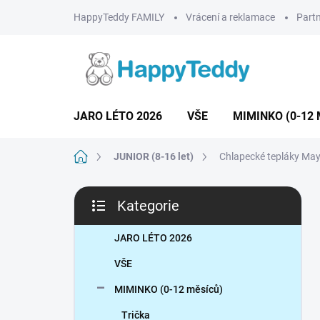
Přejít
HappyTeddy FAMILY
Vrácení a reklamace
Partn
na
obsah
JARO LÉTO 2026
VŠE
MIMINKO (0-12 
Domů
JUNIOR (8-16 let)
Chlapecké tepláky May
P
Kategorie
o
Přeskočit
s
kategorie
t
JARO LÉTO 2026
r
VŠE
a
n
MIMINKO (0-12 měsíců)
n
Trička
í