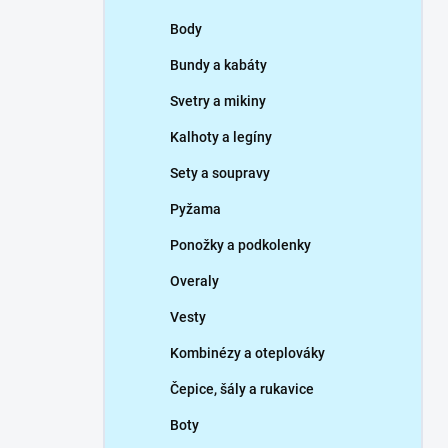
p
Body
a
n
Bundy a kabáty
e
Svetry a mikiny
l
Kalhoty a legíny
Sety a soupravy
Pyžama
Ponožky a podkolenky
Overaly
Vesty
Kombinézy a oteplováky
Čepice, šály a rukavice
Boty