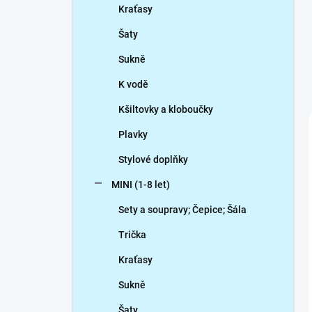
Kraťasy
Šaty
Sukně
K vodě
Kšiltovky a kloboučky
Plavky
Stylové doplňky
MINI (1-8 let)
Sety a soupravy; Čepice; Šála
Trička
Kraťasy
Sukně
Šaty