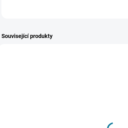
Související produkty
SKLADEM
SKLADEM
Dívčí souprava
Chlapecká
mikiny a legín
mikina
t