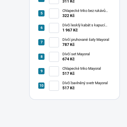
ponožek Mayoral
311 Kč
Chlapecké triko bez rukávů
Mayoral
322 Kč
Dívčí lesklý kabát s kapucí
Mayoral
1 967 Kč
Dívčí pruhované šaty Mayoral
787 Kč
Dívčí set Mayoral
674 Kč
Chlapecké triko Mayoral
517 Kč
Dívčí bavlněný svetr Mayoral
517 Kč