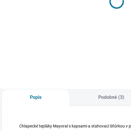
Mayoral
Mayoral
948 Kč
685 Kč
Detail
Detail
Roztomilá
Chlapecká mikina
C
souprava Mayoral
Mayoral Nejste si
s
sestávající se z
jisti, jakou velikost
z
černých legín a
zvolit? Podívejte se
r
módní mikinky pro
do naší přehledné
s
malé parádnice
tabulky velikostí.
M
Nejste si jisti, jakou
j
velikost zvolit?
z
Podívejte se do naší
d
Popis
Podobné (3)
přehledné tabulky...
Chlapecké tepláky Mayoral s kapsami a stahovací šňůrkou v 