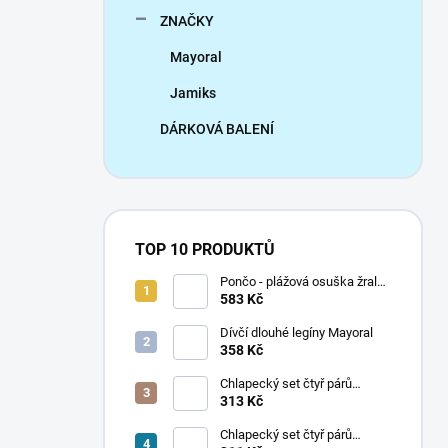
ZNAČKY
Mayoral
Jamiks
DÁRKOVÁ BALENÍ
TOP 10 PRODUKTŮ
Pončo - plážová osuška žralok
Mayoral
583 Kč
Dívčí dlouhé legíny Mayoral
358 Kč
Chlapecký set čtyř párů
ponožek Mayoral
313 Kč
Chlapecký set čtyř párů