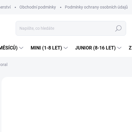
erství
Obchodní podmínky
Podmínky ochrany osobních údajů
Hledat
MĚSÍCŮ)
MINI (1-8 LET)
JUNIOR (8-16 LET)
Z
oral
2 hodnocení
Podrobnosti hodnocení
ZNAČKA:
MA
Dop
4
Měr
ZVO
cena
VEL