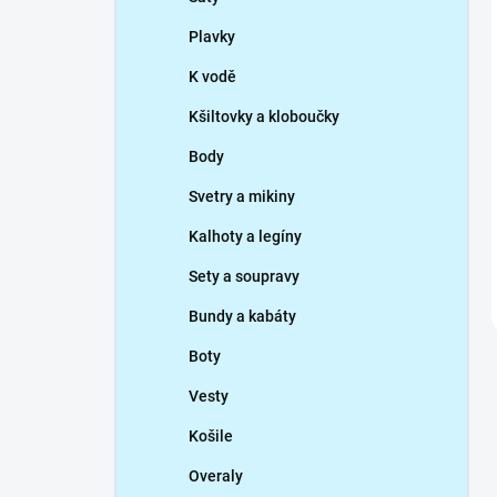
Plavky
K vodě
Kšiltovky a kloboučky
Body
Svetry a mikiny
Kalhoty a legíny
Sety a soupravy
Bundy a kabáty
Boty
Vesty
Košile
Overaly