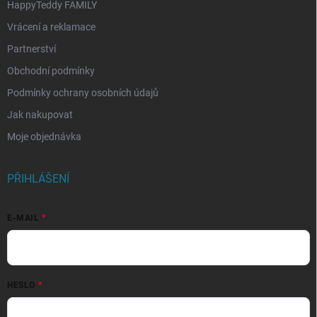
HappyTeddy FAMILY
Vrácení a reklamace
Partnerství
Obchodní podmínky
Podmínky ochrany osobních údajů
Jak nakupovat
Moje objednávka
PŘIHLÁŠENÍ
E-MAIL
HESLO