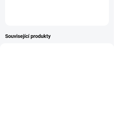
DETAILNÍ INFORMACE
ZEPTAT SE
Související produkty
NOVINKA
JARO/LÉTO 2026