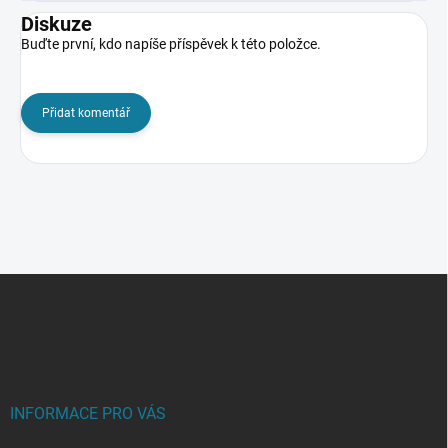
Diskuze
Buďte první, kdo napíše příspěvek k této položce.
Přidat komentář
Z
á
p
a
t
í
INFORMACE PRO VÁS