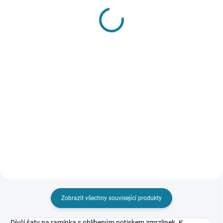
SKLADEM
SKLADEM
Dívčí plavky Mayoral
Chlapecké triko Mayoral
585 Kč
517 Kč
Detail
Detail
Dívčí bikiny s populárním vzorem
Chlapecké triko Mayoral s
plameňáků. Roztomilé volánky
krátkým rukávem. Model z
po obvodu. Nejste si jisti, jakou
prémiové bio bavlny. Kulatý
velikost zvolit? Podívejte se do
klasický výstřih. Model s
naší přehledné tabulky velikostí.
potiskem. Nejste si jisti, jakou
velikost zvolit? Podívejte se do
naší...
Zobrazit všechny související produkty
Dívčí šaty na ramínka s oblíbeným potiskem zmrzlinek. K