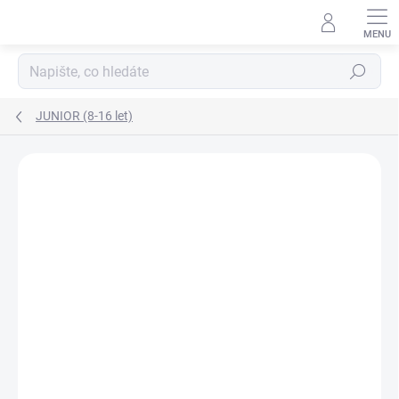
Přejít
na
obsah
Hledat
JUNIOR (8-16 let)
Neohodnoceno
Podrobnosti hodnocení
ZNAČKA:
MAYORAL